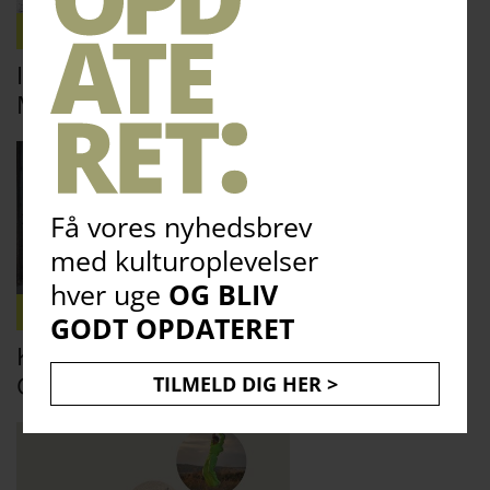
10. AUGUST
Ibrahim Mahama: Labyrinths på MAPS
Museum
Få vores nyhedsbrev
med kulturoplevelser
hver uge
OG BLIV
11. AUGUST
GODT OPDATERET
Kirsten Justesen: Monument for
Grevinde Danner på MAPS
TILMELD DIG HER >