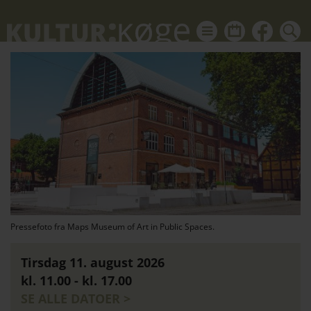
kul
Du
kalender
kan
ikon
også
HVID
finde
Kultu
nyhed
om
alt
hvad
der
sker
i
Pressefoto fra Maps Museum of Art in Public Spaces.
Køgeo
Tirsdag 11. august 2026
på
kl. 11.00 - kl. 17.00
Faceb
SE ALLE DATOER >