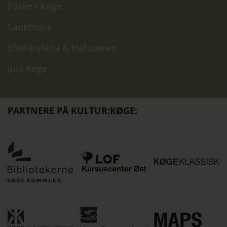
Påske i Køge
Sankthans
Efterårsferie & Halloween
Jul i Køge
PARTNERE PÅ KULTUR:KØGE:
Køge
K
LOF
Bibliotekerne
K
Kursuscenter
er
st
Øst
partner
K
er
på
Køge
M
partner
Kultur:Køge
Køge
Kunstforening
M
på
Svømmeland