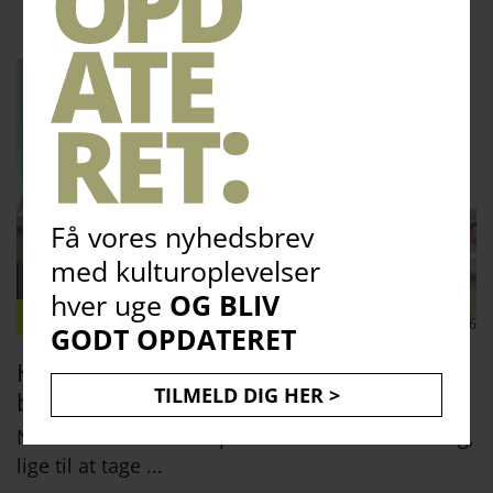
Få vores nyhedsbrev
med kulturoplevelser
hver uge
OG BLIV
KULTUR:NYT
30 juni 2026
GODT OPDATERET
Hent en pose med ferielæsning på
TILMELD DIG HER >
biblioteket
Nu kan du bestille en pose med sommerlæsning,
lige til at tage ...