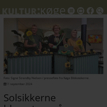
kul
Du
kalender
kan
ikon
også
HVID
finde
Kultu
nyhed
om
alt
hvad
der
sker
i
Foto: Signe Strandby Nielsen / pressefoto fra Køge Bibliotekerne.
Køgeo
11 september 2024
på
Solsikkerne
Faceb