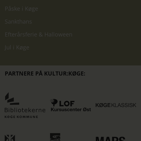
Påske i Køge
Sankthans
Efterårsferie & Halloween
Jul i Køge
PARTNERE PÅ KULTUR:KØGE:
Køge
K
LOF
Bibliotekerne
K
Kursuscenter
er
st
Øst
partner
K
er
på
Køge
M
partner
Kultur:Køge
Køge
Kunstforening
M
på