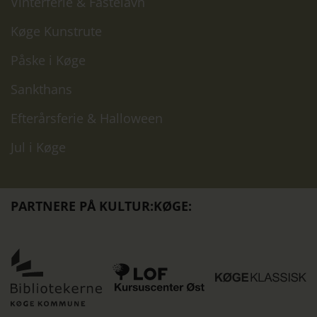
Vinterferie & Fastelavn
Køge Kunstrute
Påske i Køge
Sankthans
Efterårsferie & Halloween
Jul i Køge
PARTNERE PÅ KULTUR:KØGE:
Køge
K
LOF
Bibliotekerne
K
Kursuscenter
er
st
Øst
partner
K