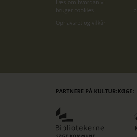
Læs om hvordan vi
bruger cookies
p
Ophavsret og vilkår
PARTNERE PÅ KULTUR:KØGE:
Køge
Bibliotekern
er
partner