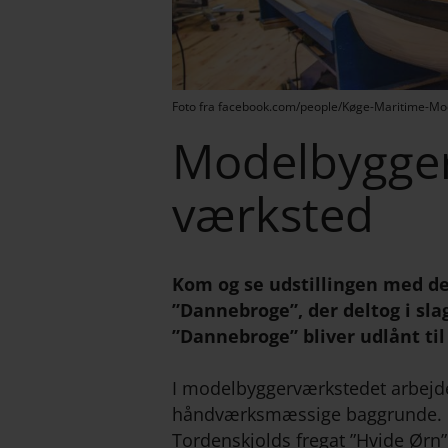
Foto fra facebook.com/people/Køge-Maritime-Mo
Modelbygger
værksted
Kom og se udstillingen med de 
”Dannebroge”, der deltog i sla
”Dannebroge” bliver udlånt til 
I modelbyggerværkstedet arbejde
håndværksmæssige baggrunde. I 
Tordenskjolds fregat ”Hvide Ørn”