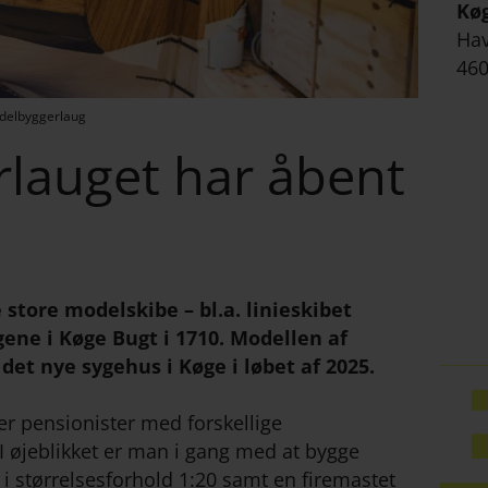
Kø
Ha
460
delbyggerlaug
lauget har åbent
store modelskibe – bl.a. linieskibet
gene i Køge Bugt i 1710. Modellen af
det nye sygehus i Køge i løbet af 2025.
r pensionister med forskellige
øjeblikket er man i gang med at bygge
 i størrelsesforhold 1:20 samt en firemastet