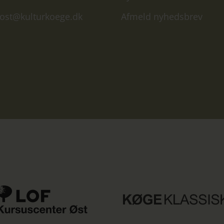
ost@kulturkoege.dk
Afmeld nyhedsbrev
LOF
e
Kursuscenter
Øst