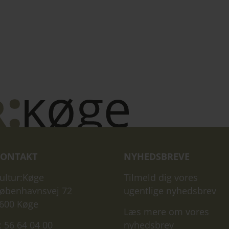
ONTAKT
NYHEDSBREVE
ultur:Køge
Tilmeld dig vores
øbenhavnsvej 72
ugentlige nyhedsbrev
600 Køge
Læs mere om vores
: 56 64 04 00
nyhedsbrev