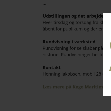
...
Udstillingen og det arbejdend
Hver tirsdag og torsdag fra kl. 9.
åbent for publikum og der er gra
Rundvisning i værksted
Rundvisning for selskaber på væ
historie. Rundvisninger bestilles 
Kontakt
Henning Jakobsen, mobil 28 60 4
Læs mere på Køge Maritime M