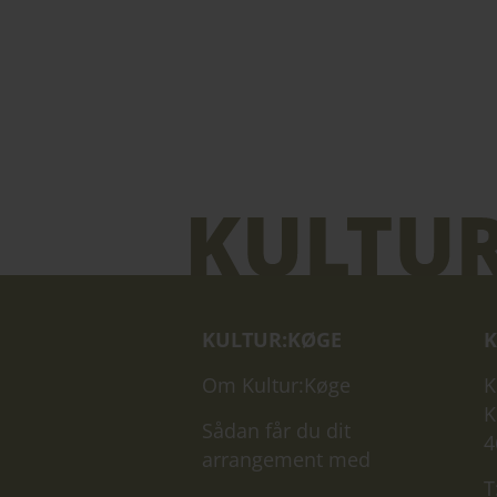
KULTUR:KØGE
K
Om Kultur:Køge
K
K
Sådan får du dit
4
arrangement med
T