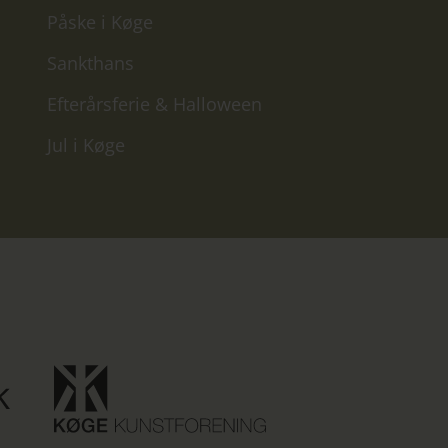
Påske i Køge
Sankthans
Efterårsferie & Halloween
Jul i Køge
Køge
Køge
Klassisk
Kunstforening
støtter
er
Kultur:Køge
partner