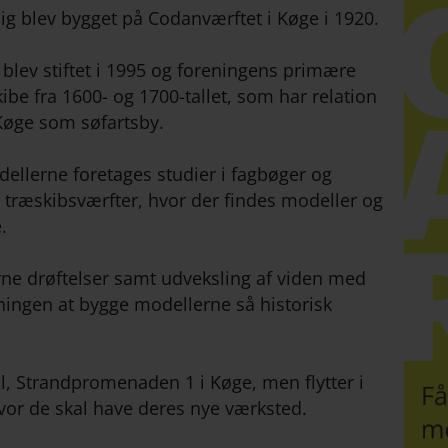
lig blev bygget på Codanværftet i Køge i 1920.
lev stiftet i 1995 og foreningens primære
ibe fra 1600- og 1700-tallet, som har relation
l Køge som søfartsby.
ellerne foretages studier i fagbøger og
 træskibsværfter, hvor der findes modeller og
.
ne drøftelser samt udveksling af viden med
ingen at bygge modellerne så historisk
al, Strandpromenaden 1 i Køge, men flytter i
hvor de skal have deres nye værksted.