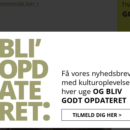
emmeside her >
kodiller:
kul
bliv
opdateret
1023
Få vores nyhedsbre
med kulturoplevelse
hver uge
OG BLIV
GODT OPDATERET
TILMELD DIG HER >