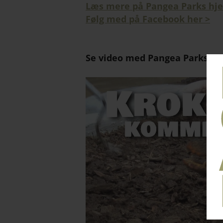
Læs mere på Pangea Parks hj
Følg med på Facebook her >
Se video med Pangea Parks kro