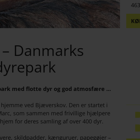
463
KØ
 – Danmarks
dyrepark
park med flotte dyr og god atmosfære ...
hjemme ved Bjæverskov. Den er startet i
Marc, som sammen med frivillige hjælpere
hjem for deres samling af over 400 dyr.
vere, skildpadder, kænguruer, papegøjer –