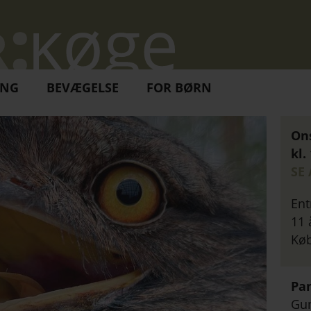
ING
BEVÆGELSE
FOR BØRN
Ons
kl.
SE
Ent
11 
Køb
Pa
Gu