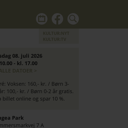
kul
Du
kalender
kan
ikon
også
KULTUR:NYT
HVID
finde
KULTUR:TV
Kultur:Køges
nyhedsbreve
dag 08. juli 2026
om
 10.00 - kl. 17.00
alt
 ALLE DATOER >
hvad
der
ré: Voksen: 160,- kr. / Børn 3-
sker
år: 100,- kr. / Børn 0-2 år gratis.
i
 billet online og spar 10 %.
Køgeområdet
på
ngea Park
Facebook
mmersmarkvej 7 A