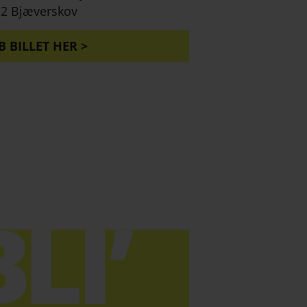
2 Bjæverskov
B BILLET HER >