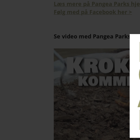
Læs mere på Pangea Parks hj
Følg med på Facebook her >
Se video med Pangea Parks kro