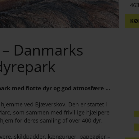
463
KØ
 – Danmarks
dyrepark
park med flotte dyr og god atmosfære ...
hjemme ved Bjæverskov. Den er startet i
Marc, som sammen med frivillige hjælpere
hjem for deres samling af over 400 dyr.
vere, skildpadder, kænguruer, papegøjer –