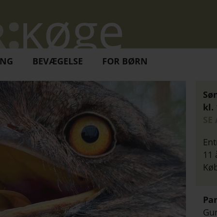
ING
BEVÆGELSE
FOR BØRN
Søn
kl.
SE
Ent
11 
Køb
Pa
Gu