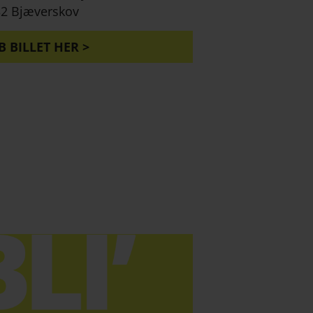
2 Bjæverskov
B BILLET HER >