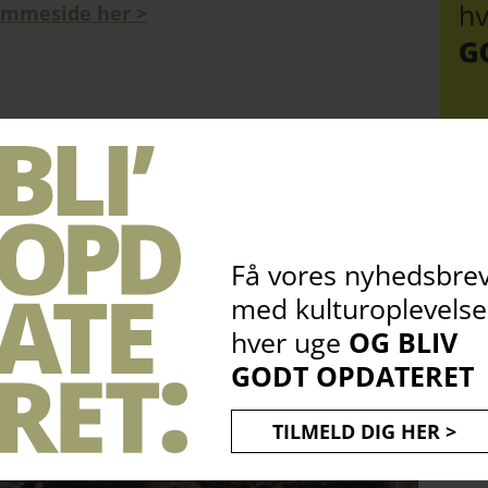
emmeside her >
kodiller:
kul
bliv
opdateret
1023
Få vores nyhedsbre
med kulturoplevelse
hver uge
OG BLIV
GODT OPDATERET
TILMELD DIG HER >