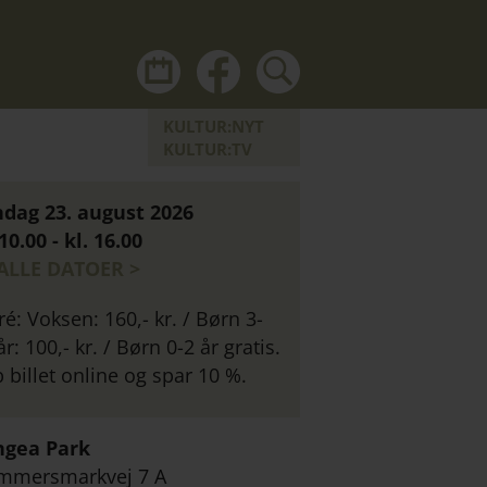
kul
Du
kalender
kan
ikon
også
KULTUR:NYT
HVID
finde
KULTUR:TV
Kultur:Køges
nyhedsbreve
dag 23. august 2026
om
 10.00 - kl. 16.00
alt
 ALLE DATOER >
hvad
der
ré: Voksen: 160,- kr. / Børn 3-
sker
år: 100,- kr. / Børn 0-2 år gratis.
i
 billet online og spar 10 %.
Køgeområdet
på
ngea Park
Facebook
mmersmarkvej 7 A