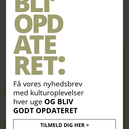
bliv
opdateret
1023
Få vores nyhedsbrev
med kulturoplevelser
hver uge
OG BLIV
GODT OPDATERET
TILMELD DIG HER >