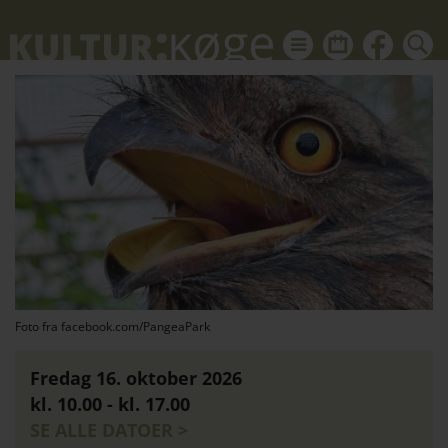
kul
Du
kalender
kan
ikon
også
HVID
finde
Kultu
nyhed
om
alt
hvad
der
sker
i
Foto fra facebook.com/PangeaPark
Køgeo
Fredag 16. oktober 2026
på
kl. 10.00 - kl. 17.00
Faceb
SE ALLE DATOER >