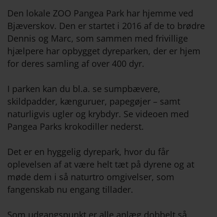
Den lokale ZOO Pangea Park har hjemme ved
Bjæverskov. Den er startet i 2016 af de to brødre
Dennis og Marc, som sammen med frivillige
hjælpere har opbygget dyreparken, der er hjem
for deres samling af over 400 dyr.
I parken kan du bl.a. se sumpbævere,
skildpadder, kænguruer, papegøjer – samt
naturligvis ugler og krybdyr. Se videoen med
Pangea Parks krokodiller nederst.
Det er en hyggelig dyrepark, hvor du får
oplevelsen af at være helt tæt på dyrene og at
møde dem i så naturtro omgivelser, som
fangenskab nu engang tillader.
Som udgangspunkt er alle anlæg dobbelt så