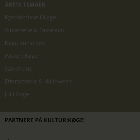
ÅRETS TEMAER
Kyndelmisse i Køge
Vinterferie & Fastelavn
Køge Kunstrute
Påske i Køge
Sankthans
Efterårsferie & Halloween
Jul i Køge
PARTNERE PÅ KULTUR:KØGE:
Køge
K